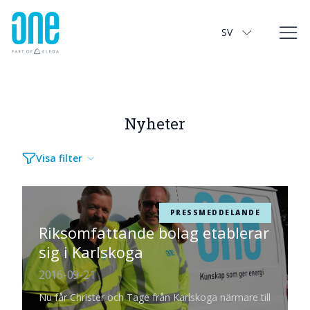
Nyheter
SV
Nyheter
Visa filter
PRESSMEDDELANDE
Riksomfattande bolag etablerar
sig i Karlskoga
2016-09-21
Nu får Christer och Tage från Karlskoga närmare till