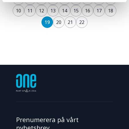
Porsi kraftstation - ett av Sveriges modernaste
10
11
12
13
14
15
16
17
18
vattenkraftverk.
19
20
21
22
Prenumerera på vårt
nyhetsbrev