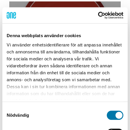
NYHET
​ONE Nordic är ett
Karriärföretag 2016
Denna webbplats använder cookies
2016-03-31
Vi använder enhetsidentifierare för att anpassa innehållet
Utmärkelsen delas årligen ut till företag som aktivt
och annonserna till användarna, tillhandahålla funktioner
fokuserar på medarbetarnas utveckling, ökat
för sociala medier och analysera vår trafik. Vi
engagemang och en förbättrad arbetsplats.
vidarebefordrar även sådana identifierare och annan
Deltagande företag utvärderas baserat dels på
information från din enhet till de sociala medier och
resultat från ett index som granskar företag utifrån
NYHET
annons- och analysföretag som vi samarbetar med.
ONE Nordic önskar God jul och
deras ansträngningar för att engagera sina
Dessa kan i sin tur kombinera informationen med annan
medarbetare, dels på en anonym undersökning -
Gott nytt år med en gåva till
information som du har tillhandahållit eller som de har
Employee Engagement.
Barncancerfonden
samlat in när du har använt deras tjänster.
2015-12-16
Samtyckesval
Liksom tidigare år väljer ONE Nordic bort
Nödvändig
pappersjulkort och önskar istället God jul och Gott
nytt år med en gåva till Barncancerfonden.