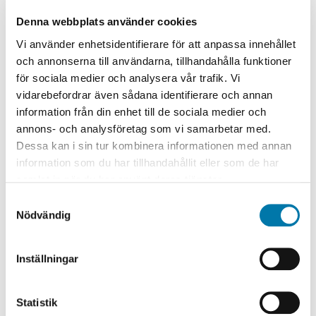
vindkraftsparken Maevaara, etapp 2 åt OX2.
Denna webbplats använder cookies
Vindkraftsparken, som innehåller tio vindkraftverk,
NYHET
Vi använder enhetsidentifierare för att anpassa innehållet
har byggstart i augusti och hela projektet beräknas
ONE Nordic är ett
och annonserna till användarna, tillhandahålla funktioner
vara klart till sommaren 2016.
Karriärföretag 2015
för sociala medier och analysera vår trafik. Vi
vidarebefordrar även sådana identifierare och annan
2015-06-25
information från din enhet till de sociala medier och
Jobtip har utsett ONE Nordic till ett av 100
annons- och analysföretag som vi samarbetar med.
Karriärföretagen 2015.
Dessa kan i sin tur kombinera informationen med annan
information som du har tillhandahållit eller som de har
samlat in när du har använt deras tjänster.
1
2
3
4
5
6
7
8
9
Samtyckesval
10
11
12
13
14
15
16
17
18
Nödvändig
19
20
21
22
Inställningar
Statistik