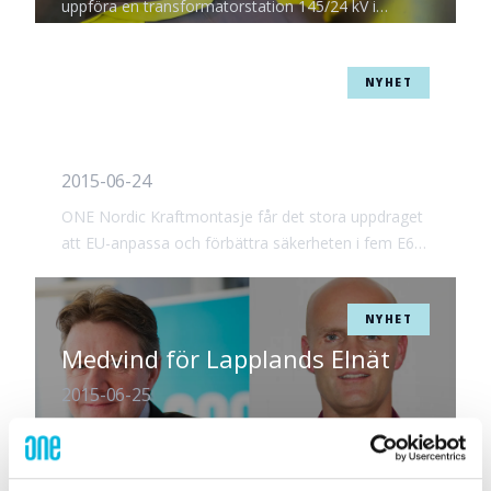
uppföra en transformatorstation 145/24 kV i
Stureholm.
NYHET
Stort uppdrag till ONE Nordic i
Norge
2015-06-24
ONE Nordic Kraftmontasje får det stora uppdraget
att EU-anpassa och förbättra säkerheten i fem E6-
tunnlar i Norge.
NYHET
Medvind för Lapplands Elnät
2015-06-25
Lapplands Elnät som ingår i ONE Nordic-koncernen
har framgång med sina vindkraftsprojekt. Bolaget
har fått uppdraget att utföra det interna elnätet på