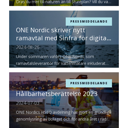
Dras du mer till naturen än till Stureplan? Vill du vara
en del av den gröna omställningen och hjälpa
Sverige med elektrifieringen? Sök till vårt
traineeprogram för projektledare!
PRESSMEDDELANDE
ONE Nordic skriver nytt
ramavtal med Sinfra för digitala
Vattenmätare
2024-08-26
Under sommaren valdes ONE Nordic som
ramavtalsleverantör för Vattenmätare inkluderat
insamlingssystem och installation.
PRESSMEDDELANDE
Hållbarhetsberättelse 2023
2024-07-03
ONE Nordics HSEQ avdelning har gjort en grundlig
genomlysning av bolaget och för andra året i rad
satt ihop en hållbarhetsberättelse för ONE Nordic