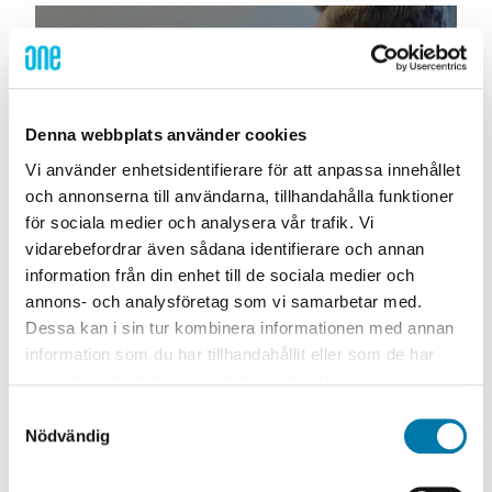
kontroll för Värme och kyla, El samt Vatten och
avlopp.
NYHET
SFAB och ONE Nordic halvvägs
genom förnyelseprojektet
Denna webbplats använder cookies
2024-04-04
Vi använder enhetsidentifierare för att anpassa innehållet
ONE Nordic byter ut äldre
och annonserna till användarna, tillhandahålla funktioner
kommunikationsteknologier till nästa generations
för sociala medier och analysera vår trafik. Vi
teknologi – NB IoT för SFAB.
vidarebefordrar även sådana identifierare och annan
information från din enhet till de sociala medier och
NYHET
annons- och analysföretag som vi samarbetar med.
Sollentuna Energi & Miljö
Dessa kan i sin tur kombinera informationen med annan
kompletterar med NB IoT
information som du har tillhandahållit eller som de har
samlat in när du har använt deras tjänster.
2024-03-22
Samtyckesval
Under året har ONE Nordic tillsammans med
Nödvändig
Sollentuna Energi & Miljö (SEOM) genomfört ett
spännande förnyelseprojekt för att uppgradera