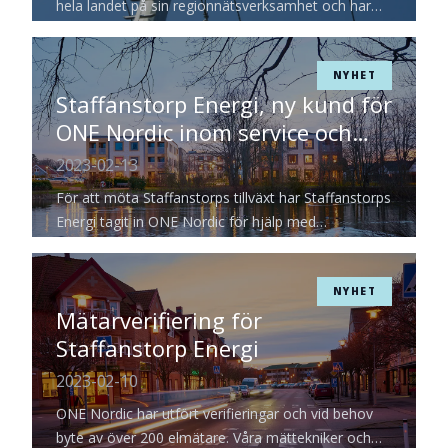
hela landet på sin regionnätsverksamhet och har
vunnit flertalet större regionnätsprojekt, bland
annat två för E.ON Energidistribution i Sundsvall och
Falkenberg. Kompetensbristen av både montörer
NYHET
Staffanstorp Energi, ny kund för
och projektledare som kan utföra
regionnätsarbeten i Sverige är dock ett faktum och
ONE Nordic inom service och
ONE Nordic har därför satsat på en
underhåll
2023-02-13
rekryteringskampanj med kändisar.
För att möta Staffanstorps tillväxt har Staffanstorps
Energi tagit in ONE Nordic för hjälp med
lokalnätsprojekt, beredskap och
dokumentationsarbete.
NYHET
Mätarverifiering för
Staffanstorp Energi
2023-02-10
ONE Nordic har utfört verifieringar och vid behov
byte av över 200 elmätare. Våra mättekniker och