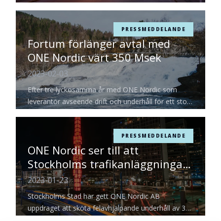
mätingenjörer är specialiserade på att utföra
verifieringar av mätare inom både i hushåll, industri
och eldistribution.
PRESSMEDDELANDE
Fortum förlänger avtal med
ONE Nordic värt 350 Msek
2023-02-03
Efter tre lyckosamma år med ONE Nordic som
leverantör avseende drift och underhåll för ett stort
antal av Fortums vattenkraftsstationer, förlängs nu
avtalet med ytterligare ett år. Det förlängda avtalet
är värt runt 350 miljoner kronor.
PRESSMEDDELANDE
ONE Nordic ser till att
Stockholms trafikanläggningar
fungerar
2023-01-23
Stockholms Stad har gett ONE Nordic AB
uppdraget att sköta felavhjälpande underhåll av 300
trafiksignaler och ITS-anläggningar (intelligenta