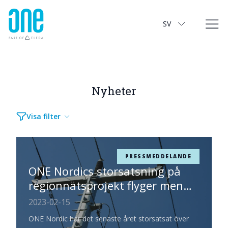
Nyheter
SV
Nyheter
Visa filter
PRESSMEDDELANDE
ONE Nordics storsatsning på
regionnätsprojekt flyger men
rekryteringsbehovet är stort
2023-02-15
ONE Nordic har det senaste året storsatsat över