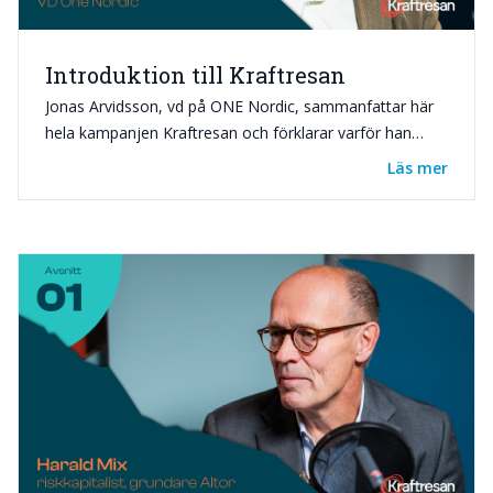
Introduktion till Kraftresan
Jonas Arvidsson, vd på ONE Nordic, sammanfattar här
hela kampanjen Kraftresan och förklarar varför han
initierade dessa intervjuer med Sveriges maktelit inom
Läs mer
energi. Ofta får man intrycket att företrädare från
näringslivet och politiken säger olika saker. Genom att
ställa liknande frågor till alla skapar vi en helhetsbild av
läget i Sverige idag. Kan vi upprepa den Kraftresa vi en
gång gjorde? Se sammanfattningen – eller ännu bättre,
alla avsnitten – och bilda dig en egen uppfattning! Vi
släpper ett nytt avsnitt varje vecka. Du kan se dem på
Youtube eller lyssna på Spotify.