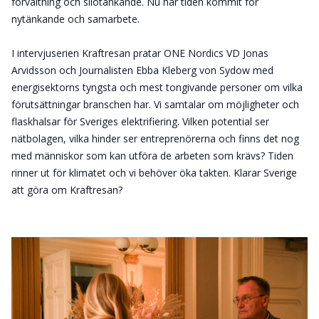
förvaltning och silotänkande. Nu har tiden kommit för
nytänkande och samarbete.
I intervjuserien Kraftresan pratar ONE Nordics VD Jonas
Arvidsson och Journalisten Ebba Kleberg von Sydow med
energisektorns tyngsta och mest tongivande personer om vilka
förutsättningar branschen har. Vi samtalar om möjligheter och
flaskhalsar för Sveriges elektrifiering. Vilken potential ser
nätbolagen, vilka hinder ser entreprenörerna och finns det nog
med människor som kan utföra de arbeten som krävs? Tiden
rinner ut för klimatet och vi behöver öka takten. Klarar Sverige
att göra om Kraftresan?