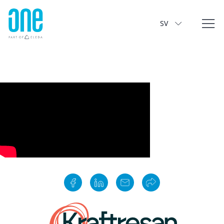
Kajsa Hedberg
SV