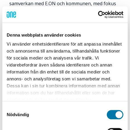
samverkan med E.ON och kommunen, med fokus
på säker planering och hantering av eventuella fel
– som snabbt måste lösas för att undvika
påverkan på tusentals kunder.
Denna webbplats använder cookies
Vi använder enhetsidentifierare för att anpassa innehållet
och annonserna till användarna, tillhandahålla funktioner
för sociala medier och analysera vår trafik. Vi
vidarebefordrar även sådana identifierare och annan
information från din enhet till de sociala medier och
annons- och analysföretag som vi samarbetar med.
Dessa kan i sin tur kombinera informationen med annan
information som du har tillhandahållit eller som de har
samlat in när du har använt deras tjänster.
Samtyckesval
”Det tekniska arbetet är rutin, komplexiteten
Nödvändig
ligger i planering och samordning”, säger
projektledare Tobias Arvidsson. ”Fokus har legat