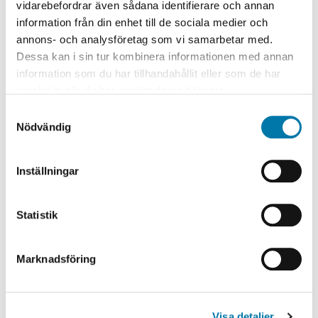
vidarebefordrar även sådana identifierare och annan
information från din enhet till de sociala medier och
annons- och analysföretag som vi samarbetar med.
Dessa kan i sin tur kombinera informationen med annan
information som du har tillhandahållit eller som de har
samlat in när du har använt deras tjänster.
Samtyckesval
Nödvändig
Inställningar
Lisa Loderus
Statistik
Kommunikations- och marknadsansvarig
0763113733
Marknadsföring
Se e-postadress
Visa detaljer