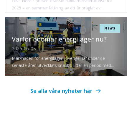
ONE Nordic presenterar sin hållbarhetsberättelse för
2025 – en sammanfattning av ett år präglat av
målmedvetet arbete, konkreta framsteg och en fortsatt
nyfiken hållning till omvärlden.
NEWS
Varför boomar energilager nu?
2026-06-05
Marknaden för energilager i Sverige har under de
senaste åren utvecklats snabbt. Efter en period med
många nya aktörer och starkt fokus på stödtjänster sker
nu en tydlig konsolidering, där ett mindre antal
etablerade aktörer står för en allt större del av den
Se alla våra nyheter här
installerade kapaciteten. Samtidigt ökar komplexiteten.