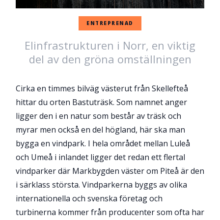
ENTREPRENAD
Elinfrastrukturen i Norr, en viktig
del av den gröna omställningen
Cirka en timmes bilväg västerut från Skellefteå
hittar du orten Bastuträsk. Som namnet anger
ligger den i en natur som består av träsk och
myrar men också en del högland, här ska man
bygga en vindpark. I hela området mellan Luleå
och Umeå i inlandet ligger det redan ett flertal
vindparker där Markbygden väster om Piteå är den
i särklass största. Vindparkerna byggs av olika
internationella och svenska företag och
turbinerna kommer från producenter som ofta har