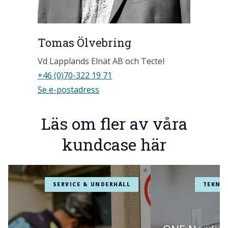
Tomas Ölvebring
Vd Lapplands Elnät AB och Tectel
+46 (0)70-322 19 71
Se e-postadress
Läs om fler av våra
kundcase här
SERVICE & UNDERHÅLL
TEKNIS