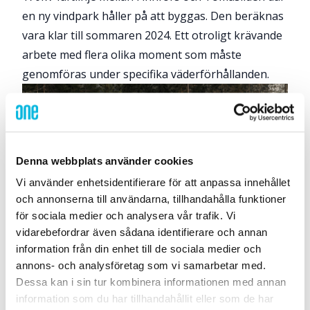
en ny vindpark håller på att byggas. Den beräknas
vara klar till sommaren 2024. Ett otroligt krävande
arbete med flera olika moment som måste
genomföras under specifika väderförhållanden.
Denna webbplats använder cookies
Vi använder enhetsidentifierare för att anpassa innehållet
och annonserna till användarna, tillhandahålla funktioner
för sociala medier och analysera vår trafik. Vi
vidarebefordrar även sådana identifierare och annan
information från din enhet till de sociala medier och
annons- och analysföretag som vi samarbetar med.
2024 beräknar man ansluta nätet till den nya
Dessa kan i sin tur kombinera informationen med annan
vindparken som byggs parallellt med nätet och blir
information som du har tillhandahållit eller som de har
en viktig del av den gröna omställningen till ett