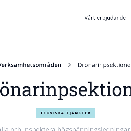
Vårt erbjudande
Verksamhetsområden
Drönarinpsektione
önarinpsektio
TEKNISKA TJÄNSTER
ålla och inspektera högspänningsledningar