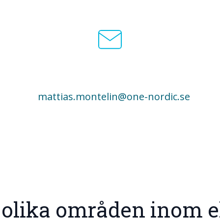
mattias.montelin@one-nordic.se
 olika områden inom el