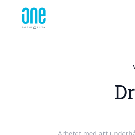
Drönarinpsektioner
Dr
Arbetet med att underh