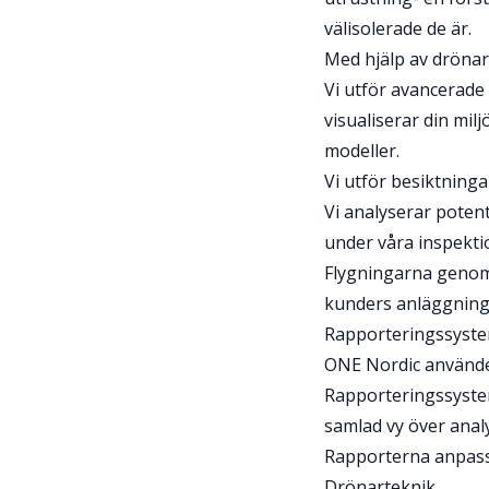
välisolerade de är.
Med hjälp av drönar
Vi utför avancerade
visualiserar din mi
modeller.
Vi utför besiktningar
Vi analyserar poten
under våra inspekti
Flygningarna genomfö
kunders anläggninga
Rapporteringssyste
ONE Nordic använder
Rapporteringssystem
samlad vy över analy
Rapporterna anpassa
Drönarteknik