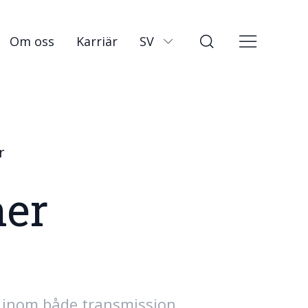
Om oss
Karriär
SV
r
ner
 inom både transmission