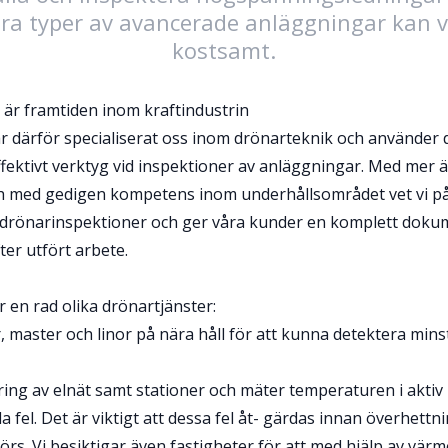
ra typer av avancerade anläggningar kan va
kostsamt.
är framtiden inom kraftindustrin
r därför specialiserat oss inom drönarteknik och använder d
ffektivt verktyg vid inspektioner av anläggningar. Med mer 
ch med gedigen kompetens inom underhållsområdet vet vi på
 drönarinspektioner och ger våra kunder en komplett dokum
er utfört arbete.
 en rad olika drönartjänster:
, master och linor på nära håll för att kunna detektera minsta
ing av elnät samt stationer och mäter temperaturen i aktiv 
a fel. Det är viktigt att dessa fel åt- gärdas innan överhett
törs. Vi besiktigar även fastigheter för att med hjälp av v