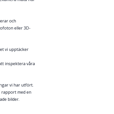
serar och
ofoton eller 3D-
et vi upptäcker
att inspektera våra
ar vi har utfört.
d rapport med en
ade bilder.