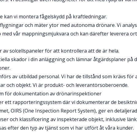
e kan vi montera fågelskydd på kraftledningar.
 flygningar och mäter ytor med autonoma drönare. Vi analy
ljö med vår mappningsmjukvara och kan därefter leverera ort
 av solcellspaneler för att kontrollera att de är hela.
tiella skador i din anläggning och lämnar åtgärdsplaner på d
oner.
rs av utbildad personal. Vi har de tillstånd som krävs för 
r och objekt. Vi är produkt- och leverantörsoberoende.
m för dokumentation av drönarinspektioner
 ett rapporteringssystem där vi dokumenterar de besiktning
et, OIRS (One Inspection Report System), ger en detaljera
ser och klassificering av inspekterade objekt, inklusive länk
s efter den typ av tjänst som vi har utfört åt våra kunder.