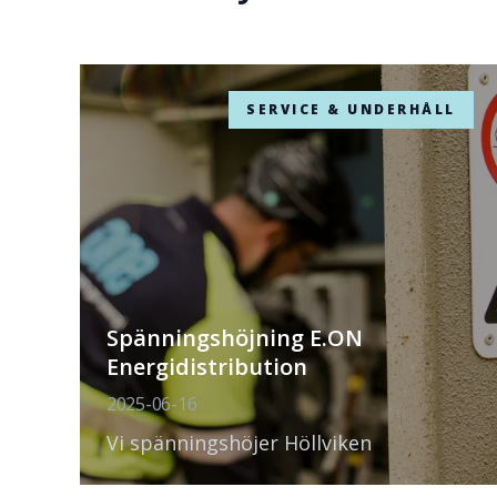
SERVICE & UNDERHÅLL
Spänningshöjning E.ON
Energidistribution
2025-06-16
Vi spänningshöjer Höllviken