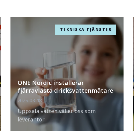
TEKNISKA TJÄNSTER
ONE Nordic installerar
fjärravlästa dricksvattenmätare
2025-03-18
Uppsala vatten väljer oss som
leverantör