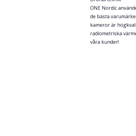
ONE Nordic använder
de bästa varumärken
kameror är högkvali
radiometriska värme
våra kunder!