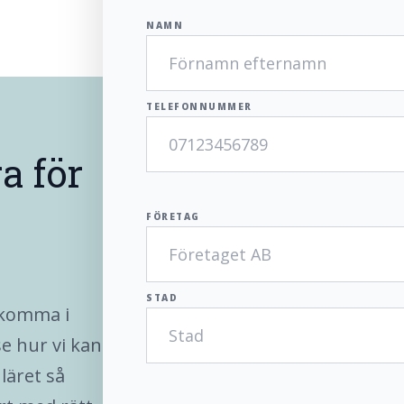
NAMN
TELEFONNUMMER
a för
FÖRETAG
STAD
t komma i
e hur vi kan
uläret så