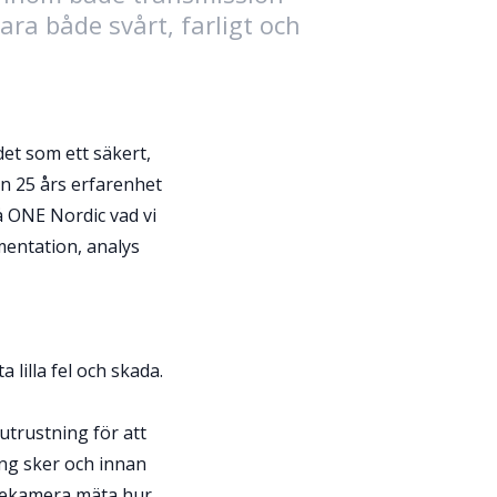
ra både svårt, farligt och
et som ett säkert,
än 25 års erfarenhet
 ONE Nordic vad vi
entation, analys
 lilla fel och skada.
utrustning för att
ning sker och innan
ärmekamera mäta hur