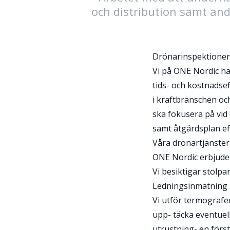
och distribution samt and
Drönarinspektioner 
Vi på ONE Nordic ha
tids- och kostnadse
i kraftbranschen o
ska fokusera på vid
samt åtgärdsplan eft
Våra drönartjänster
ONE Nordic erbjuder
Vi besiktigar stolpar
Ledningsinmätning
Vi utför termografer
upp- täcka eventuell
utrustning- en förs